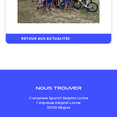
RETOUR AUX ACTUALITÉS
NOUS TROUVER
Complexe Sportif Delphin Loche
1 impasse Delphin Loche
33130
Bègles